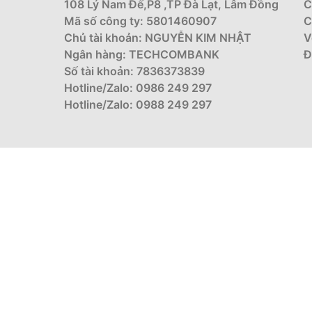
108 Lý Nam Đế,P8 ,TP Đà Lạt, Lâm Đồng
C
Mã số công ty: 5801460907
C
Chủ tài khoản: NGUYỄN KIM NHẬT
V
Ngân hàng: TECHCOMBANK
Đ
Số tài khoản: 7836373839
Hotline/Zalo: 0986 249 297
Hotline/Zalo: 0988 249 297